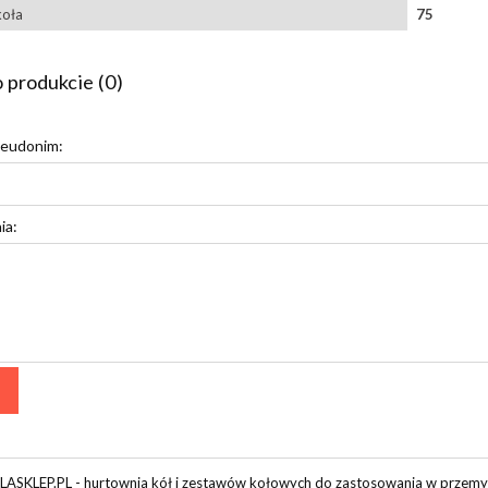
koła
75
 produkcie (0)
seudonim:
ia:
ASKLEP.PL - hurtownia kół i zestawów kołowych do zastosowania w przemy