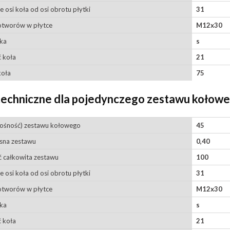
e osi koła od osi obrotu płytki
31
otworów w płytce
M12x30
ska
s
 koła
21
koła
75
techniczne dla pojedynczego zestawu kołow
nośność) zestawu kołowego
45
sna zestawu
0,40
 całkowita zestawu
100
e osi koła od osi obrotu płytki
31
otworów w płytce
M12x30
ska
s
 koła
21