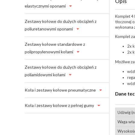
Opis
elastycznymi oponami
Komplet 4 
Zestawy kołowe do dużych obciążeń z
tłoczonej 
wykonana z
poliuretanowymi oponami
Komplet za
Zestawy kołowe standardowe z
2x 
polipropylenowymi kołami
2x 
Możliwe za
Zestawy kołowe do dużych obciążeń z
wóz
poliamidowymi kołami
rega
wóz
Koła i zestawy kołowe pneumatyczne
Dane tec
Koła i zestawy kołowe z pełnej gumy
Udźwig (
Waga wła
Wysokość