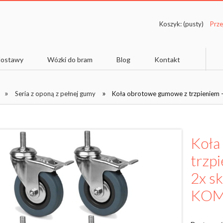
Koszyk:
(pusty)
 dostawy
Wózki do bram
Blog
Kontakt
»
»
Seria z oponą z pełnej gumy
Koła obrotowe gumowe z trzpieniem -
Koła
trzpi
2x s
KOM