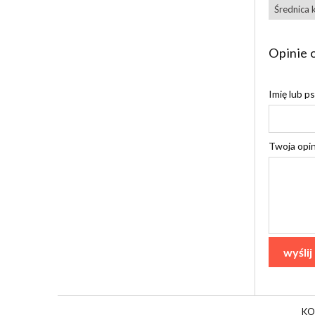
Średnica 
Opinie o
Imię lub p
Twoja opin
wyślij
KOL