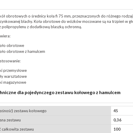
kół obrotowych o średnicy koła fi 75 mm, przeznaczonych do różnego rodz
ocynkowanej blachy. Koła obrotowe do wózków mocowane są na trzpień w gł
 polipropylenu z dodatkową blaszką ochronną.
wiera:
koło obrotowe
koło obrotowe z hamulcem
stosowanie:
ki przemysłowe
ły warsztatowe
ki magazynowe
hniczne dla pojedynczego zestawu kołowego z hamulcem
nośność) zestawu kołowego
45
sna zestawu
0,36
 całkowita zestawu
100