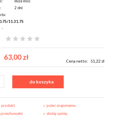
ć:
duża ilość
:
2 dni
ktu:
0.75/11.31.75
-
63,00 zł
Cena netto:
51,22 zł
do koszyka
o produkt
poleć znajomemu
 przechowalni
dodaj opinię