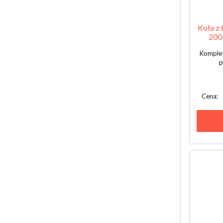
Koła z 
200 
Komplet
p
Cena: