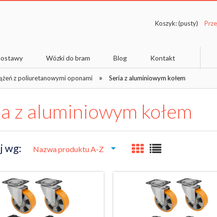
Koszyk:
(pusty)
 dostawy
Wózki do bram
Blog
Kontakt
»
ążeń z poliuretanowymi oponami
Seria z aluminiowym kołem
ia z aluminiowym kołem
j wg:
Nazwa produktu A-Z