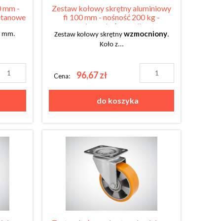
0 mm -
Zestaw kołowy skrętny aluminiowy
retanowe
fi 100 mm - nośność 200 kg -
wzmocniony - koło z poliuretanu
wzmocniony
80 mm.
Zestaw kołowy skrętny
.
Koło z...
96,67 zł
Cena:
do koszyka