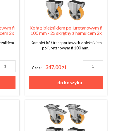
nowym fi
Koła z bieżnikiem poliuretanowym fi
lcem 2x
100 mm - 2x skrętny z hamulcem 2x
stały - KOMPLET
eżnikiem
Komplet kół transportowych z bieżnikiem
m.
poliuretanowym fi 100 mm.
347,00 zł
Cena:
do koszyka