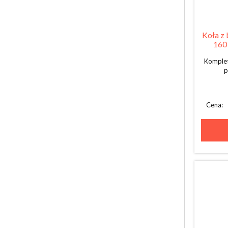
Koła z 
160 
Komplet
p
Cena: