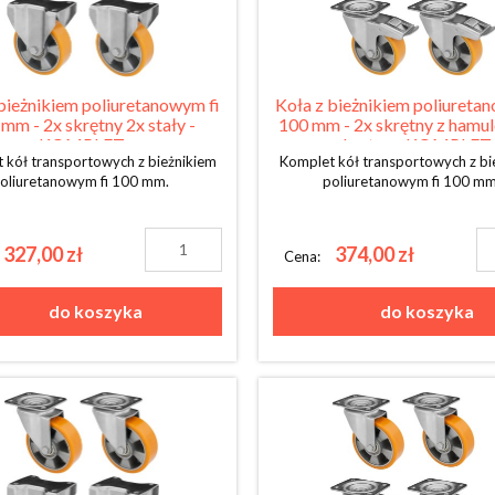
bieżnikiem poliuretanowym fi
Koła z bieżnikiem poliureta
mm - 2x skrętny 2x stały -
100 mm - 2x skrętny z hamu
KOMPLET
skrętny - KOMPLET
 kół transportowych z bieżnikiem
Komplet kół transportowych z bi
oliuretanowym fi 100 mm.
poliuretanowym fi 100 m
327,00 zł
374,00 zł
Cena:
do koszyka
do koszyka