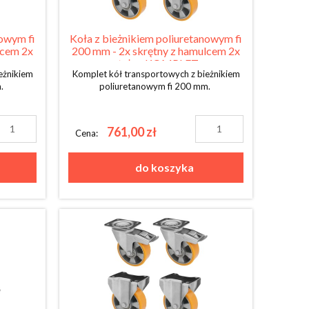
nowym fi
Koła z bieżnikiem poliuretanowym fi
lcem 2x
200 mm - 2x skrętny z hamulcem 2x
stały - KOMPLET
eżnikiem
Komplet kół transportowych z bieżnikiem
m.
poliuretanowym fi 200 mm.
761,00 zł
Cena:
do koszyka