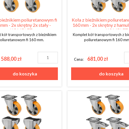
bieżnikiem poliuretanowym fi
Koła z bieżnikiem poliureta
mm - 2x skrętny 2x stały -
160 mm - 2x skrętny z hamu
KOMPLET
skrętny - KOMPLET
 kół transportowych z bieżnikiem
Komplet kół transportowych z bi
oliuretanowym fi 160 mm.
poliuretanowym fi 160 m
588,00 zł
681,00 zł
Cena:
do koszyka
do koszyka