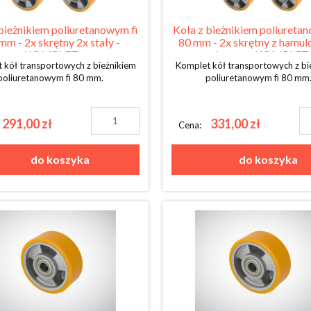
bieżnikiem poliuretanowym fi
Koła z bieżnikiem poliureta
mm - 2x skrętny 2x stały -
80 mm - 2x skrętny z hamul
KOMPLET
skrętny - KOMPLET
 kół transportowych z bieżnikiem
Komplet kół transportowych z bi
poliuretanowym fi 80 mm.
poliuretanowym fi 80 mm
291,00 zł
331,00 zł
Cena:
do koszyka
do koszyka