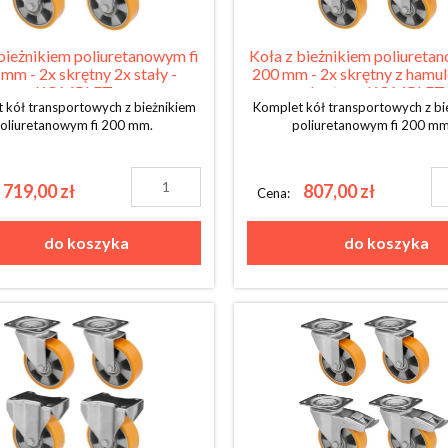
bieżnikiem poliuretanowym fi
Koła z bieżnikiem poliureta
mm - 2x skrętny 2x stały -
200 mm - 2x skrętny z hamu
KOMPLET
skrętny - KOMPLET
 kół transportowych z bieżnikiem
Komplet kół transportowych z bi
oliuretanowym fi 200 mm.
poliuretanowym fi 200 m
719,00 zł
807,00 zł
Cena:
do koszyka
do koszyka