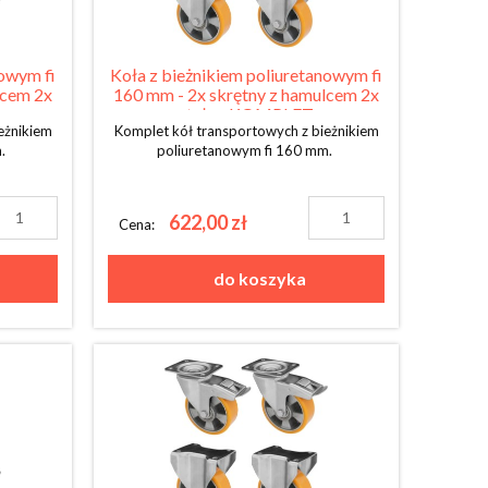
nowym fi
Koła z bieżnikiem poliuretanowym fi
lcem 2x
160 mm - 2x skrętny z hamulcem 2x
stały - KOMPLET
eżnikiem
Komplet kół transportowych z bieżnikiem
m.
poliuretanowym fi 160 mm.
622,00 zł
Cena:
do koszyka