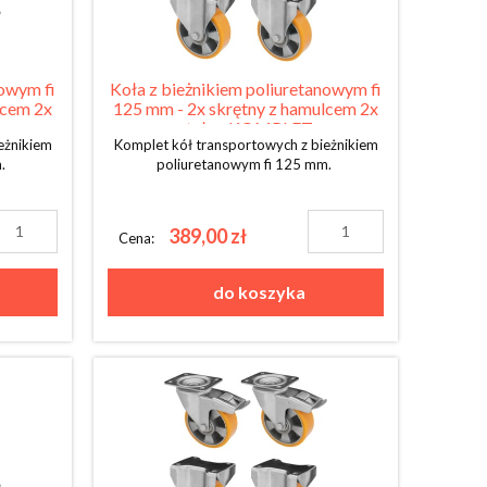
nowym fi
Koła z bieżnikiem poliuretanowym fi
lcem 2x
125 mm - 2x skrętny z hamulcem 2x
stały - KOMPLET
eżnikiem
Komplet kół transportowych z bieżnikiem
m.
poliuretanowym fi 125 mm.
389,00 zł
Cena:
do koszyka