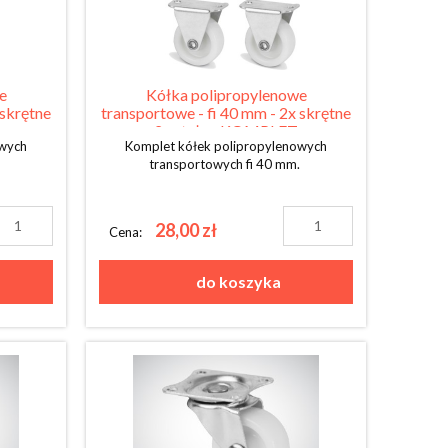
e
Kółka polipropylenowe
 skrętne
transportowe - fi 40 mm - 2x skrętne
2x stałe - KOMPLET
owych
Komplet kółek polipropylenowych
.
transportowych fi 40 mm.
28,00 zł
Cena:
do koszyka