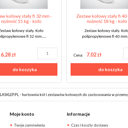
aw kołowy stały fi 32 mm -
Zestaw kołowy stały fi 40
nośność 15 kg - koło
nośność 18 kg - koło
polipropylenowe
polipropylenowe
Zestaw kołowy stały. Koło
Zestaw kołowy stały. Koł
lipropylenowe fi 32 mm....
polipropylenowe fi 40 mm.
6,28 zł
7,02 zł
Cena:
do koszyka
do koszyka
ASKLEP.PL - hurtownia kół i zestawów kołowych do zastosowania w przemy
Moje konto
Informacje
Twoje zamówienia
Czas i koszty dostawy