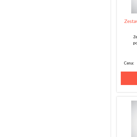
Zesta
Z
po
Cena: