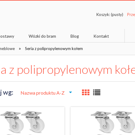
Koszyk:
(pusty)
 dostawy
Wózki do bram
Blog
Kontakt
»
 meblowe
Seria z polipropylenowym kołem
ia z polipropylenowym ko
j wg:
Nazwa produktu A-Z