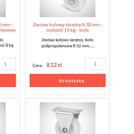
5 mm -
Zestaw kołowy skrętny fi 32 mm -
pylenowe
nośność 15 kg - koło
polipropylenowe
ło
Zestaw kołowy skrętny. Koło
ść 8 kg.
polipropylenowe fi 32 mm....
8,12 zł
Cena:
do koszyka