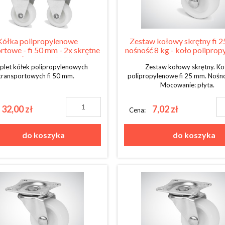
Kółka polipropylenowe
Zestaw kołowy skrętny fi 2
rtowe - fi 50 mm - 2x skrętne
nośność 8 kg - koło polipro
2x stałe - KOMPLET
let kółek polipropylenowych
Zestaw kołowy skrętny. Ko
transportowych fi 50 mm.
polipropylenowe fi 25 mm. Nośno
Mocowanie: płyta.
32,00 zł
7,02 zł
Cena:
do koszyka
do koszyka