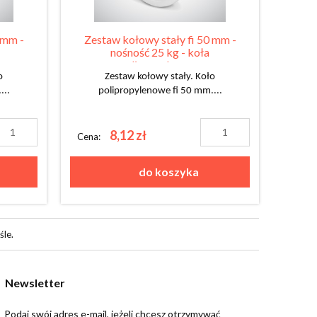
 mm -
Zestaw kołowy stały fi 50 mm -
nośność 25 kg - koła
polipropylenowe
o
Zestaw kołowy stały. Koło
...
polipropylenowe fi 50 mm....
8,12 zł
Cena:
do koszyka
śle.
Newsletter
Podaj swój adres e-mail, jeżeli chcesz otrzymywać