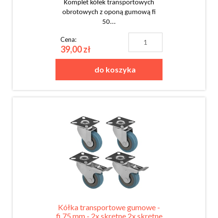
Komplet kółek transportowych
obrotowych z oponą gumową fi
50...
Cena:
39,00 zł
do koszyka
Kółka transportowe gumowe -
fi 75 mm - 2x skrętne 2x skrętne