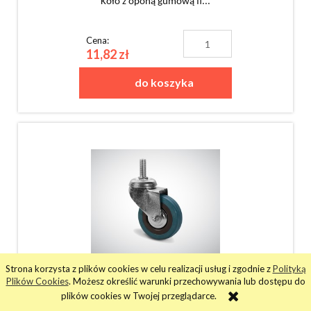
Koło z oponą gumową fi...
Cena:
11,82 zł
do koszyka
Strona korzysta z plików cookies w celu realizacji usług i zgodnie z
Polityką
Zestaw kołowy skrętny z
Plików Cookies
. Możesz określić warunki przechowywania lub dostępu do
trzpieniem fi 75 mm - nośność
plików cookies w Twojej przeglądarce.
45 kg - koło z oponą gumową