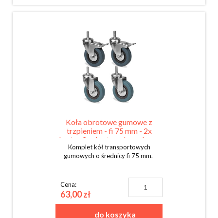
Koła obrotowe gumowe z
trzpieniem - fi 75 mm - 2x
skrętne 2x skrętne z hamulcem -
Komplet kół transportowych
KOMPLET
gumowych o średnicy fi 75 mm.
Cena:
63,00 zł
do koszyka