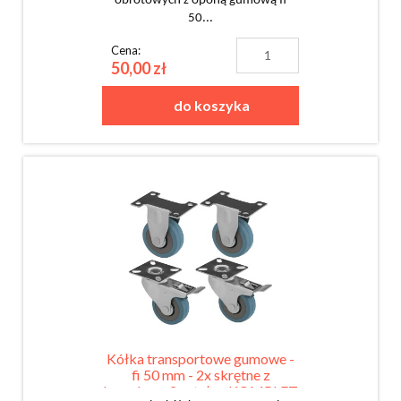
obrotowych z oponą gumową fi
50...
Cena:
50,00 zł
do koszyka
Kółka transportowe gumowe -
fi 50 mm - 2x skrętne z
hamulcem 2x stałe - KOMPLET