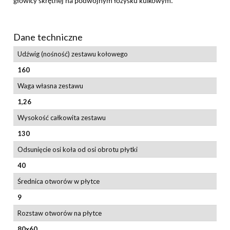
głowicy skrętnej na podwójnym łożysku kulkowym.
Dane techniczne
Udźwig (nośność) zestawu kołowego
160
Waga własna zestawu
1,26
Wysokość całkowita zestawu
130
Odsunięcie osi koła od osi obrotu płytki
40
Średnica otworów w płytce
9
Rozstaw otworów na płytce
80x60