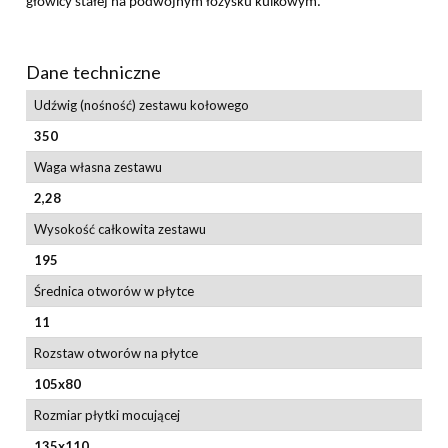
głowicy stałej na podwójnym łożysku kulkowym.
Dane techniczne
Udźwig (nośność) zestawu kołowego
350
Waga własna zestawu
2,28
Wysokość całkowita zestawu
195
Średnica otworów w płytce
11
Rozstaw otworów na płytce
105x80
Rozmiar płytki mocującej
135x110